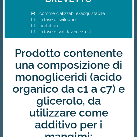
commercializzabile/acquistabile
in fase di sviluppo
prototipo
in fase di validazione/test
Prodotto contenente
una composizione di
monogliceridi (acido
organico da c1 a c7) e
glicerolo, da
utilizzare come
additivo per i
mangimi;