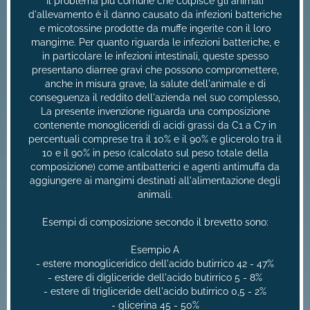
Il problema più comune che colpisce gli animali
d'allevamento è il danno causato da infezioni batteriche
e micotossine prodotte da muffe ingerite con il loro
mangime. Per quanto riguarda le infezioni batteriche, e
in particolare le infezioni intestinali, queste spesso
presentano diarree gravi che possono compromettere,
anche in misura grave, la salute dell'animale e di
conseguenza il reddito dell'azienda nel suo complesso,
La presente invenzione riguarda una composizione
contenente monogliceridi di acidi grassi da C1 a C7 in
percentuali comprese tra il 10% e il 90% e glicerolo tra il
10 e il 90% in peso (calcolato sul peso totale della
composizione) come antibatterici e agenti antimuffa da
aggiungere ai mangimi destinati all'alimentazione degli
animali.
Esempi di composizione secondo il brevetto sono:
Esempio A
- estere monogliceridico dell'acido butirrico 42 - 47%
- estere di digliceride dell'acido butirrico 5 - 8%
- estere di trigliceride dell'acido butirrico 0,5 - 2%
- glicerina 45 - 50%