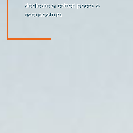
dedicate ai settori pesca e
acquacoltura