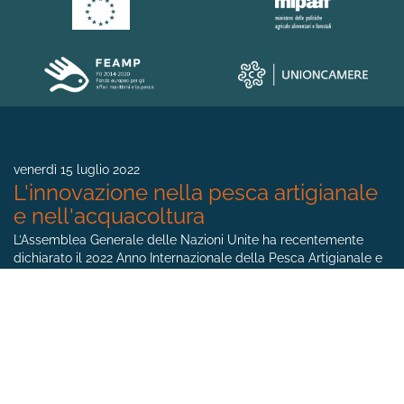
venerdì 15 luglio 2022
L'innovazione nella pesca artigianale
e nell'acquacoltura
L’Assemblea Generale delle Nazioni Unite ha recentemente
dichiarato il 2022 Anno Internazionale della Pesca Artigianale e
dell’Acquacoltura: Unioncamere e ...
lunedì 16 maggio 2022
RICCIcliamo: la nuova vita degli scarti
alimentari del riccio di mare
RICCIcliamo (www.riccicliamo.it) è un cappello sotto cui
ricadono due progetti di ricerca, di durata triennale: CIRCULAr,