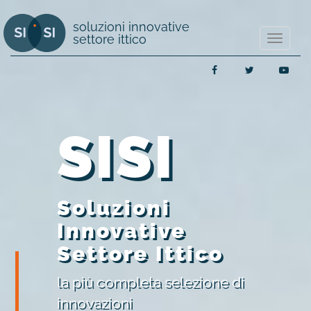
soluzioni innovative
settore ittico
Mostra/
navigaz
Facebook
Twitter
You
SISI
Soluzioni
Innovative
Settore Ittico
la più completa selezione di
innovazioni