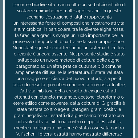
L'enorme biodiversità marina offre un serbatoio infinito di
sostanze chimiche per molte applicazioni. In questo
scenario, l'estrazione di alghe rappresenta
un'interessante fonte di composti che mostrano attività
antimicrobica. In particolare, tra le diverse alghe rosse,
la Gracilaria gracilis svolge un ruolo importante per la
presenza di importanti bioattivi nella sua composizione.
Nonostante queste caratteristiche, un sistema di cultura
efficiente è ancora assente. Nel presente studio è stato
sviluppato un nuovo metodo di coltura delle alghe,
paragonato ad un'altra pratica culturale più comune,
ampiamente diffusa nella letteratura. È stata valutata
una maggiore efficienza del nuovo metodo, sia per il
tasso di crescita giornaliero che per la biomassa. Inoltre,
l'attività inibitoria della crescita di cinque estratti,
ottenuti con etanolo, metanolo, acetone, cloroformio o
etere etilico come solvente, dalla coltura di G. gracilis è
stata testata contro agenti patogeni gram-positivi e
gram-negativi. Gli estratti di alghe hanno mostrato una
notevole attività inibitoria contro i ceppi di B. subtilis,
mentre una leggera inibizione è stata osservata contro
V. fischeri. I diversi estratti hanno mostrato differenze