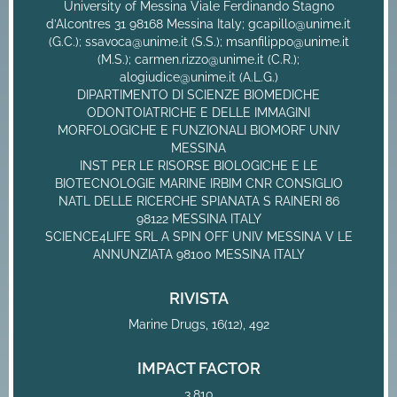
University of Messina Viale Ferdinando Stagno
d’Alcontres 31 98168 Messina Italy; gcapillo@unime.it
(G.C.); ssavoca@unime.it (S.S.); msanfilippo@unime.it
(M.S.); carmen.rizzo@unime.it (C.R.);
alogiudice@unime.it (A.L.G.)
DIPARTIMENTO DI SCIENZE BIOMEDICHE
ODONTOIATRICHE E DELLE IMMAGINI
MORFOLOGICHE E FUNZIONALI BIOMORF UNIV
MESSINA
INST PER LE RISORSE BIOLOGICHE E LE
BIOTECNOLOGIE MARINE IRBIM CNR CONSIGLIO
NATL DELLE RICERCHE SPIANATA S RAINERI 86
98122 MESSINA ITALY
SCIENCE4LIFE SRL A SPIN OFF UNIV MESSINA V LE
ANNUNZIATA 98100 MESSINA ITALY
RIVISTA
Marine Drugs, 16(12), 492
IMPACT FACTOR
3,810