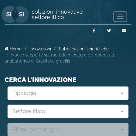
soluzioni innovative
settore ittico
Mostra/
navigaz
Facebook
Twitter
You
Home
Innovazioni
Pubblicazioni scientifiche
Nuove scoperte sul metodo di coltura e il potenziale
antibatterico di Gracilaria gracilis
CERCA L'INNOVAZIONE
Tipologia
Settore ittico
Filone tecnologico