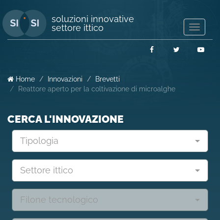
soluzioni innovative
settore ittico
Mostra/
navigaz
Facebook
Twitter
You
Home
Innovazioni
Brevetti
Reattore aperto per la coltivazione di microalghe
CERCA L'INNOVAZIONE
Tipologia
Settore ittico
Filone tecnologico