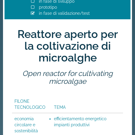
in fase di sviluppo
prototipo
in fase di validazione/test
Reattore aperto per
la coltivazione di
microalghe
Open reactor for cultivating
microalgae
FILONE
TECNOLOGICO
TEMA
economia
efficientamento energetico
circolare e
impianti produttivi
sostenibilità