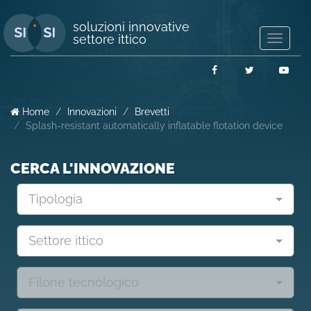
soluzioni innovative
settore ittico
Mostra/
navigaz
Facebook
Twitter
You
Home
Innovazioni
Brevetti
Splash-resistant automatically inflatable flotation device
CERCA L'INNOVAZIONE
Tipologia
Settore ittico
Filone tecnologico